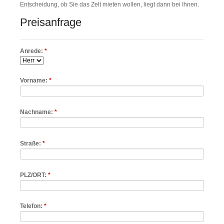
Entscheidung, ob Sie das Zelt mieten wollen, liegt dann bei Ihnen.
Preisanfrage
Pflichtfeld
Anrede:
*
Pflichtfeld
Vorname:
*
Pflichtfeld
Nachname:
*
Pflichtfeld
Straße:
*
Pflichtfeld
PLZ/ORT:
*
Pflichtfeld
Telefon:
*