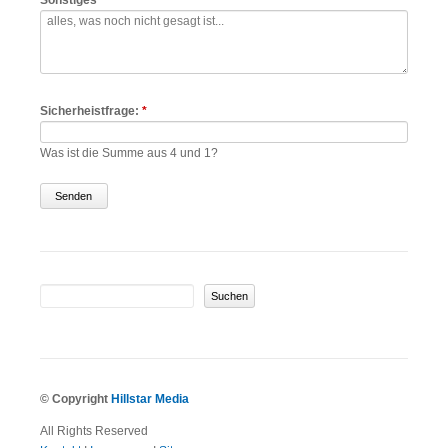
Sonstiges
Pflichtfeld
Sicherheistfrage:
*
Was ist die Summe aus 4 und 1?
Suchbegriffe
© Copyright
Hillstar Media
Qui
All Rights Reserved