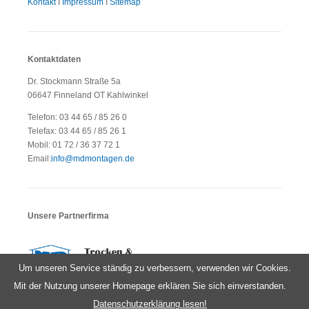
Nav
Kontakt
I
Impressum
I
Sitemap
Naviga
Zeltgal
übersp
Refere
Sponso
&
Partner
Kontaktdaten
Preise
Kontak
Dr. Stockmann Straße 5a
Impres
Datens
06647 Finneland OT Kahlwinkel
Telefon: 03 44 65 / 85 26 0
Telefax: 03 44 65 / 85 26 1
Mobil: 01 72 / 36 37 72 1
Email:
info@mdmontagen.de
Unsere Partnerfirma
Um unseren Service ständig zu verbessern, verwenden wir Cookies.
Mit der Nutzung unserer Homepage erklären Sie sich einverstanden.
Datenschutzerklärung lesen!