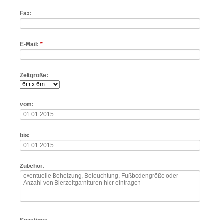
Fax:
Pflichtfeld
E-Mail:
*
Zeltgröße:
vom:
bis:
Zubehör: