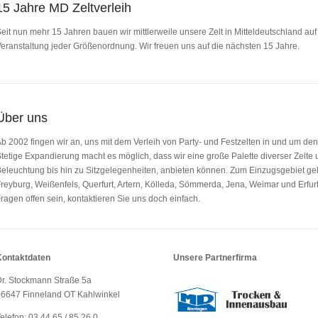
15 Jahre MD Zeltverleih
eit nun mehr 15 Jahren bauen wir mittlerweile unsere Zelt in Mitteldeutschland auf 
eranstaltung jeder Größenordnung. Wir freuen uns auf die nächsten 15 Jahre.
Über uns
b 2002 fingen wir an, uns mit dem Verleih von Party- und Festzelten in und um de
tetige Expandierung macht es möglich, dass wir eine große Palette diverser Zel
eleuchtung bis hin zu Sitzgelegenheiten, anbieten können. Zum Einzugsgebiet 
reyburg, Weißenfels, Querfurt, Artern, Kölleda, Sömmerda, Jena, Weimar und Er
ragen offen sein, kontaktieren Sie uns doch einfach.
Kontaktdaten
Unsere Partnerfirma
r. Stockmann Straße 5a
06647 Finneland OT Kahlwinkel
elefon: 03 44 65 / 85 26 0