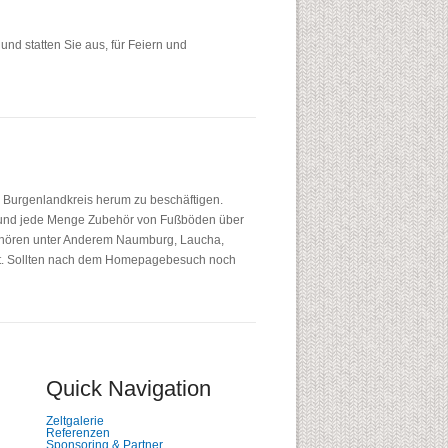
und statten Sie aus, für Feiern und
n Burgenlandkreis herum zu beschäftigen.
te und jede Menge Zubehör von Fußböden über
gehören unter Anderem Naumburg, Laucha,
furt. Sollten nach dem Homepagebesuch noch
Quick Navigation
Navigation
Zeltgalerie
überspringen
Referenzen
Sponsoring & Partner