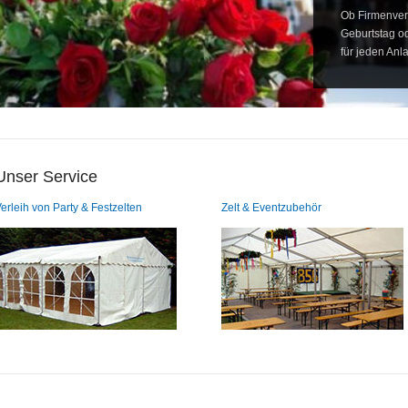
Ob Firmenvera
Geburtstag od
für jeden Anl
Unser Service
erleih von Party & Festzelten
Zelt & Eventzubehör