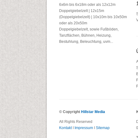
6x6m bis 6x18m oder als 12x12m
Doppelgiebelzelt | 12x15m
S
(Doppelgiebelzelt) | 10x10m bis 10x50m
V
oder als 20x50m
Doppelgiebelzelt, sowie Fußböden,
Tanzflächen, Bühnen, Heizung,
Bestuhlung, Beleuchtung, uvm...
A
S
B
F
F
© Copyright
Hillstar Media
All Rights Reserved
D
Kontakt
I
Impressum
I
Sitemap
T